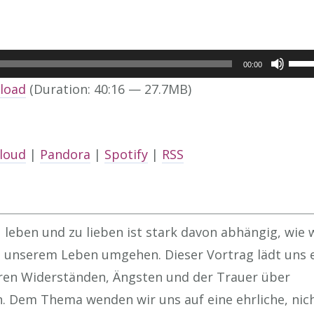
Use
00:00
Up/
load
(Duration: 40:16 — 27.7MB)
Arr
keys
to
loud
|
Pandora
|
Spotify
|
RSS
incr
or
decr
leben und zu lieben ist stark davon abhängig, wie 
volu
 unserem Leben umgehen. Dieser Vortrag lädt uns e
eren Widerständen, Ängsten und der Trauer über
 Dem Thema wenden wir uns auf eine ehrliche, nic