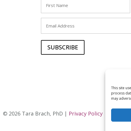
Name
(Required)
First
Email
This site u
process dat
may adversel
© 2026 Tara Brach, PhD |
Privacy Policy
|
Contact