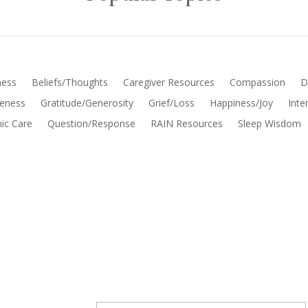
ess
Beliefs/Thoughts
Caregiver Resources
Compassion
D
veness
Gratitude/Generosity
Grief/Loss
Happiness/Joy
Inte
ic Care
Question/Response
RAIN Resources
Sleep Wisdom
Join Tara's Email List