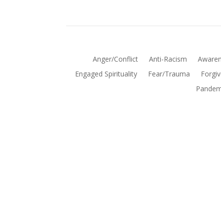
Anger/Conflict
Anti-Racism
Awaren
Engaged Spirituality
Fear/Trauma
Forgi
Pandem
Follow Tara