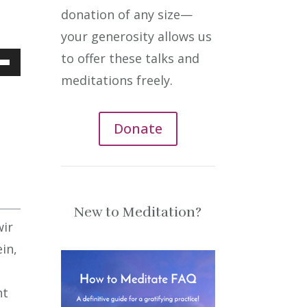
donation of any size—
your generosity allows us
to offer these talks and
meditations freely.
Down
ow
Donate
ease
New to Meditation?
ease
wir
me.
in,
ht