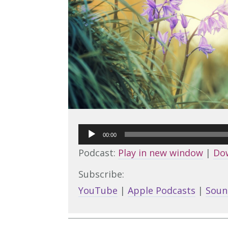
Audio
00:00
Player
Podcast:
Play in new window
|
Do
Subscribe:
YouTube
|
Apple Podcasts
|
Soun