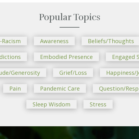
Popular Topics
i-Racism
Awareness
Beliefs/Thoughts
dictions
Embodied Presence
Engaged S
ude/Generosity
Grief/Loss
Happiness/J
Pain
Pandemic Care
Question/Res
Sleep Wisdom
Stress