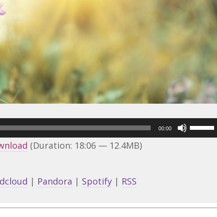
Use
00:00
Up/Do
wnload
(Duration: 18:06 — 12.4MB)
Arrow
keys
dcloud
|
Pandora
|
Spotify
|
RSS
to
increa