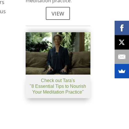
meditation practice.
rs
se
ous
VIEW
.
Check out Tara's
"8 Essential Tips to Nourish
Your Meditation Practice"