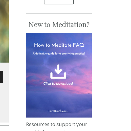
New to Meditation?
wn
se
Resources to support your